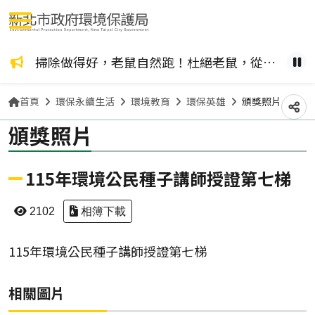
選單按鈕
掃除做得好，老鼠自然跑！杜絕老鼠，從居家清潔做起~
暫
首頁
環保永續生活
環境教育
環保英雄
頒獎照片
分
頒獎照片
115年環境公民種子講師授證第七梯
2102
相簿下載
115年環境公民種子講師授證第七梯
相關圖片