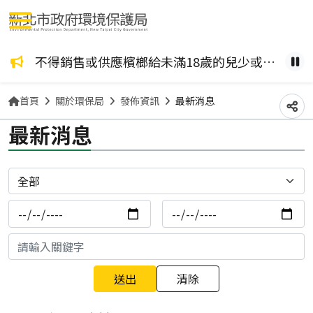
選單按鈕
咖啡檳榔、檳榔糖葫蘆？ 檳榔不管加了什麼風味，都是致癌物！請拒絕嚼食。
不得銷售或供應檳榔給未滿18歲的兒少或孕婦。
健康
暫
首頁
關於環保局
發佈資訊
最新消息
分
最新消息
分類
發布日期
發布結束日期
關鍵字
清除