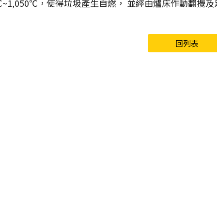
0℃~1,050℃，使得垃圾產生自燃， 並經由爐床作動翻
回列表