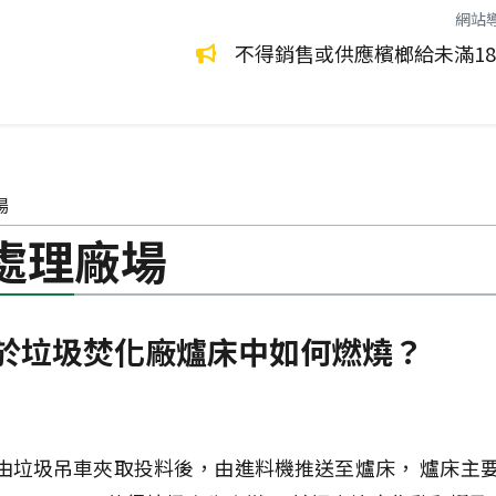
網站
環保永續生活
環境管理
滿18歲的兒少或孕婦。
健
場
處理廠場
於垃圾焚化廠爐床中如何燃燒？
由垃圾吊車夾取投料後，由進料機推送至爐床， 爐床主