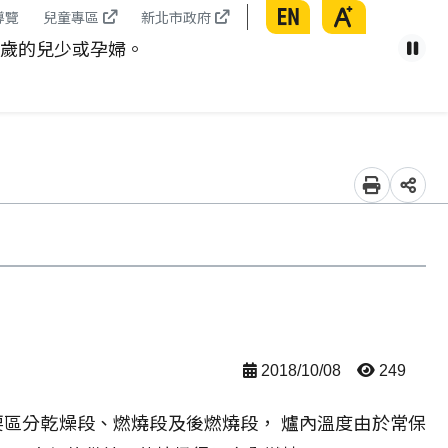
English
放大
導覽
兒童專區
新北市政府
康從腰開始，遠離代謝症候群。
暫
列印
分享
2018/10/08
249
要區分乾燥段、燃燒段及後燃燒段， 爐內溫度由於常保