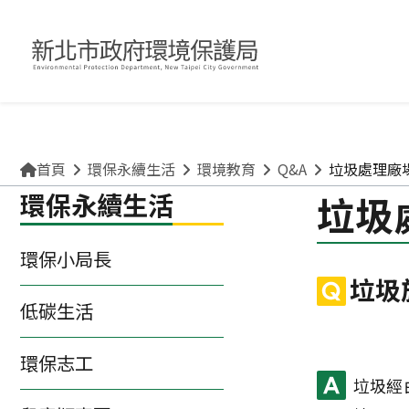
關於環保局
申請許可/補助
清理廢棄物
便民互動專區
味，都是致癌物！請拒絕嚼食。
不得銷售或供應檳榔給未
首頁
環保永續生活
環境教育
Q&A
垃圾處理廠
環保永續生活
垃圾
環保小局長
垃圾
低碳生活
環保志工
垃圾經