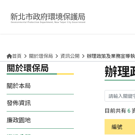
關於環保局
申請許可/補助
清理廢棄物
便民互動專區
咖啡檳榔、檳榔糖葫蘆？ 檳榔不管加了什麼風味，
首頁
關於環保局
資訊公開
辦理政策及業務宣導執
關於環保局
辦理
關於本局
關鍵字
發佈資訊
目前共有
6
廉政園地
編號