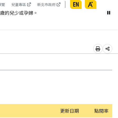
English
放大
導覽
兒童專區
新北市政府
8歲的兒少或孕婦。
健康從
暫
列印
分享
更新日期
點閱率