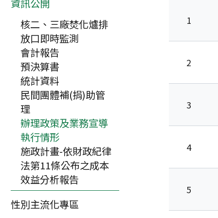
資訊公開
1
核二、三廠焚化爐排
放口即時監測
會計報告
2
預決算書
統計資料
民間團體補(捐)助管
3
理
辦理政策及
辦理政策及業務宣導
執行情形
4
施政計畫-依財政紀律
法第11條公布之成本
效益分析報告
5
性別主流化專區