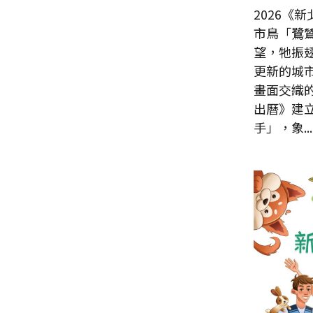
2026《
市鳥「鷺
望，牠振
更新的城
畫面交織
出曆》建
手」，象...