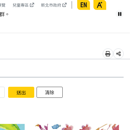
English
放大
導覽
兒童專區
新北市政府
群。
因應非
暫
列印
分享