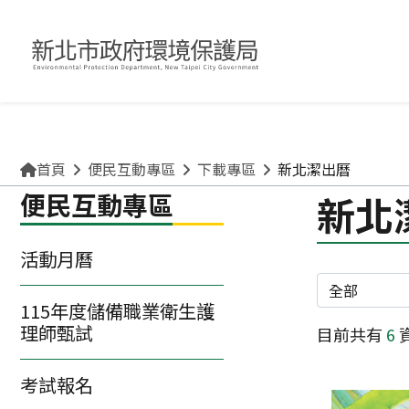
關於環保局
申請許可/補助
清理廢棄物
便民互動專區
食。
不得銷售或供應檳榔給未滿18歲的兒少或孕婦。
首頁
便民互動專區
下載專區
新北潔出曆
便民互動專區
新北
活動月曆
分類
115年度儲備職業衛生護
理師甄試
目前共有
6
考試報名