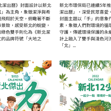
新北潔出曆》封面設計以新北
新北市環保局已連續5年
鷥」為主角，象徵潔淨與希
潔出曆」，深受民眾喜愛。
翅飛翔於天空，俯瞰著不斷
封面主題以「手」的意象
市景致，感受新北的蛻變，
素，象徵人們對環境的循
的綠色雙手則化為《新北潔
守護，傳遞環境保護的永
立的品牌符號「大地之
計上融入了雙手與淺色河
「北」...