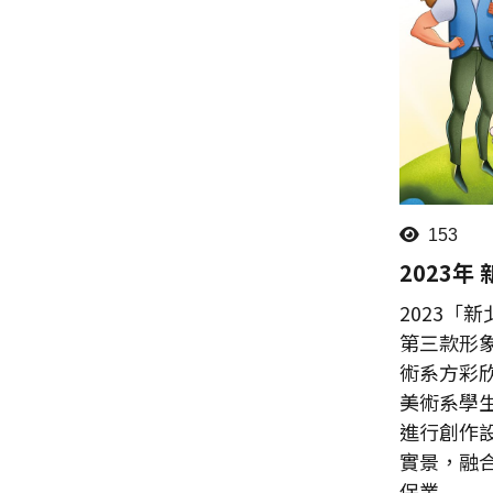
153
2023年
2023「
第三款形
術系方彩
美術系學
進行創作
實景，融
保業...