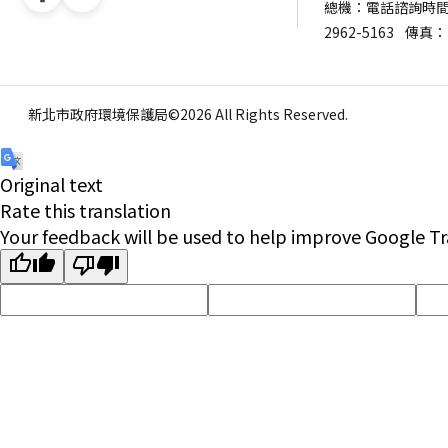
總機：電話諮詢時間：週一
2962-5163
傳真：（
新北市政府環境保護局©2026 All Rights Reserved.
Original text
Rate this translation
Your feedback will be used to help improve Google Tr