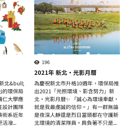
196
2021年 新北‧光影月曆
北&bull;
為慶祝新北市升格10週年，環保局推
出的環保局
出2021「光照環境、影含努力」新
輔仁大學應
北‧光影月曆✨ 「誠心為環境奉獻，
任設計團隊
就是我最虔誠的信仰。」有一群無論
美術系近年
是夜深人靜還是烈日當頭都在守護新
潑...
北環境的清潔隊員。肩負著不只是...