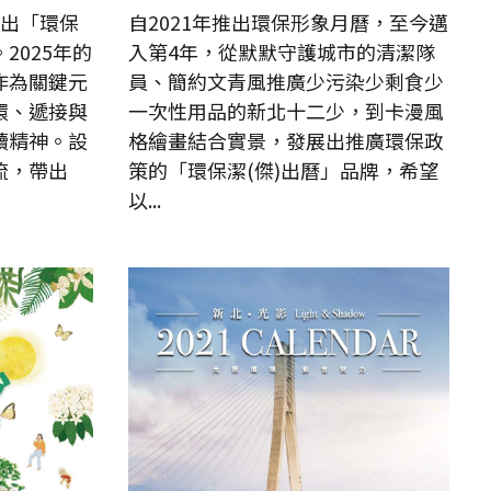
推出「環保
自2021年推出環保形象月曆，至今邁
2025年的
入第4年，從默默守護城市的清潔隊
作為關鍵元
員、簡約文青風推廣少污染少剩食少
環、遞接與
一次性用品的新北十二少，到卡漫風
續精神。設
格繪畫結合實景，發展出推廣環保政
流，帶出
策的「環保潔(傑)出曆」品牌，希望
以...