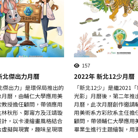
157
 新北傑出力月曆
2022年 新北12少月曆
新北傑出力」是環保局推出的
「新北12少」是繼2021「新
象月曆，由輔仁大學應用美
光影」月曆後，第二年推
欣教授擔任顧問，帶領應用
月曆，此次月曆創作邀請
生林秋彤、鄭甯方及汪靖璇
用美術系方彩欣系主任擔
設計，以卡漫繪畫風格結合
顧問，帶領輔仁大學應用
合虛擬與現實，趣味呈現環
畢業生進行主題繪製，用更活