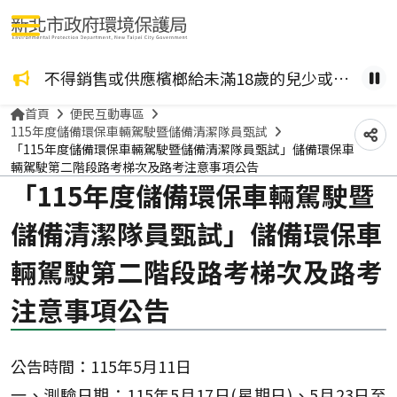
選單按鈕
咖啡檳榔、檳榔糖葫蘆？ 檳榔不管加了什麼風味，都是致癌物！請拒絕嚼食。
不得銷售或供應檳榔給未滿18歲的兒少或孕婦。
健康
暫
首頁
便民互動專區
115年度儲備環保車輛駕駛暨儲備清潔隊員甄試
分
「115年度儲備環保車輛駕駛暨儲備清潔隊員甄試」儲備環保車
輛駕駛第二階段路考梯次及路考注意事項公告
「115年度儲備環保車輛駕駛暨
儲備清潔隊員甄試」儲備環保車
輛駕駛第二階段路考梯次及路考
注意事項公告
公告時間：115年5月11日
一、測驗日期：115年5月17日(星期日)、5月23日至