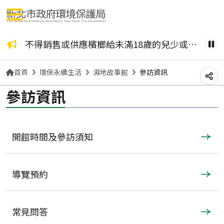
選單按鈕
咖啡檳榔、檳榔糖葫蘆？ 檳榔不管加了什麼風味，都是致癌物！請拒絕嚼食。
不得銷售或供應檳榔給未滿18歲的兒少或孕婦。
健康
暫
首頁
環保永續生活
濕地故事館
參訪資訊
分
參訪資訊
開館時間及參訪須知
導覽預約
常見問答