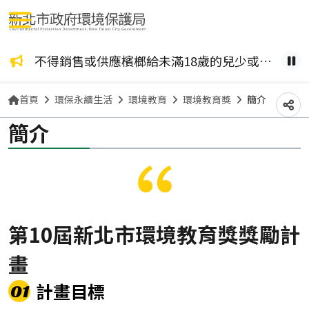
選單按鈕
咖啡檳榔、檳榔糖葫蘆？ 檳榔不管加了什麼風味，都是致癌物！請拒絕嚼食。
不得銷售或供應檳榔給未滿18歲的兒少或孕婦。
健康
暫
首頁
環保永續生活
環境教育
環境教育獎
簡介
分
簡介
第10屆新北市環境教育獎獎勵計
畫
計畫目標
01