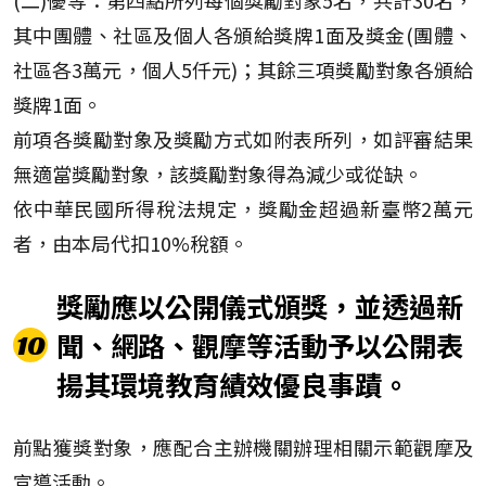
(二)優等：第四點所列每個獎勵對象5名，共計30名，
其中團體、社區及個人各頒給獎牌1面及獎金(團體、
社區各3萬元，個人5仟元)；其餘三項獎勵對象各頒給
獎牌1面。
前項各獎勵對象及獎勵方式如附表所列，如評審結果
無適當獎勵對象，該獎勵對象得為減少或從缺。
依中華民國所得稅法規定，獎勵金超過新臺幣2萬元
者，由本局代扣10%稅額。
獎勵應以公開儀式頒獎，並透過新
聞、網路、觀摩等活動予以公開表
10
揚其環境教育績效優良事蹟。
前點獲獎對象，應配合主辦機關辦理相關示範觀摩及
宣導活動。