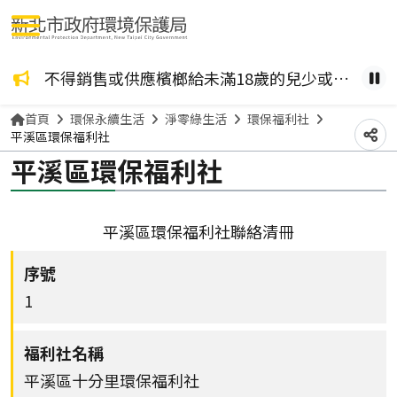
選單按鈕
咖啡檳榔、檳榔糖葫蘆？ 檳榔不管加了什麼風味，都是致癌物！請拒絕嚼食。
不得銷售或供應檳榔給未滿18歲的兒少或孕婦。
健康
暫
首頁
環保永續生活
淨零綠生活
環保福利社
平溪區環保福利社
分
平溪區環保福利社
平溪區環保福利社聯絡清冊
1
平溪區十分里環保福利社