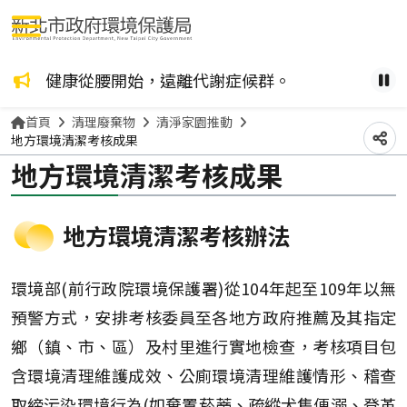
選單按鈕
不得銷售或供應檳榔給未滿18歲的兒少或孕婦。
健康從腰開始，遠離代謝症候群。
因應
暫
首頁
清理廢棄物
清淨家園推動
地方環境清潔考核成果
分
地方環境清潔考核成果
地方環境清潔考核辦法
環境部(前行政院環境保護署)從104年起至109年以無
預警方式，安排考核委員至各地方政府推薦及其指定
鄉（鎮、市、區）及村里進行實地檢查，考核項目包
含環境清理維護成效、公廁環境清理維護情形、稽查
取締污染環境行為(如棄置菸蒂、疏縱犬隻便溺、登革