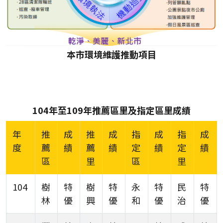
本市環境維護推動項目
104年至109年推薦區里及指定區里成績
年
推
成
推
成
指
成
指
成
度
薦
績
薦
績
定
績
定
績
區
里
區
里
104
樹
特
樹
特
永
特
民
特
林
優
興
優
和
優
治
優