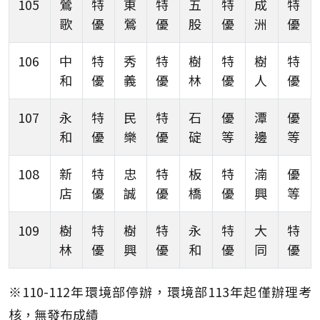
105
鶯
特
東
特
五
特
成
特
歌
優
鶯
優
股
優
洲
優
106
中
特
秀
特
樹
特
樹
特
和
優
義
優
林
優
人
優
107
永
特
民
特
石
優
潭
優
和
優
樂
優
碇
等
邊
等
108
新
特
忠
特
板
特
湳
優
店
優
誠
優
橋
優
興
等
109
樹
特
樹
特
永
特
大
特
林
優
興
優
和
優
同
優
※110-112年環境部停辦，環境部113年起僅辦理考
核，無發布成績