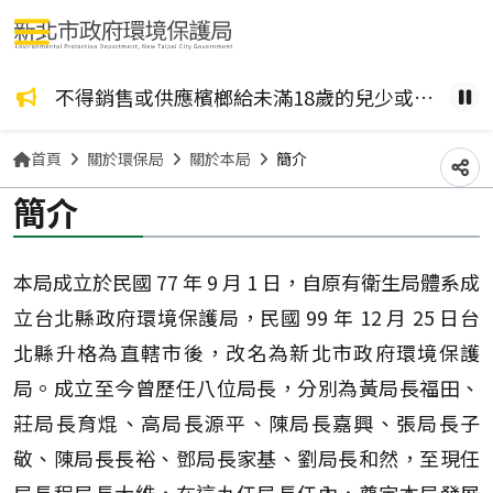
選單按鈕
咖啡檳榔、檳榔糖葫蘆？ 檳榔不管加了什麼風味，都是致癌物！請拒絕嚼食。
不得銷售或供應檳榔給未滿18歲的兒少或孕婦。
健康
暫
首頁
關於環保局
關於本局
簡介
分
簡介
本局成立於民國 77 年 9 月 1 日，自原有衛生局體系成
立台北縣政府環境保護局，民國 99 年 12 月 25 日台
北縣升格為直轄市後，改名為新北市政府環境保護
局。成立至今曾歷任八位局長，分別為黃局長福田、
莊局長育焜、高局長源平、陳局長嘉興、張局長子
敬、陳局長長裕、鄧局長家基、劉局長和然，至現任