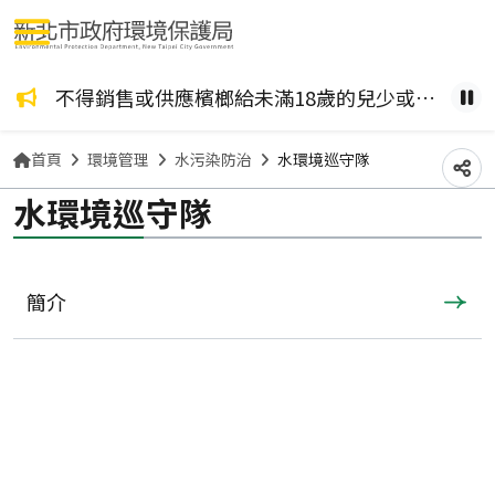
選單按鈕
咖啡檳榔、檳榔糖葫蘆？ 檳榔不管加了什麼風味，都是致癌物！請拒絕嚼食。
不得銷售或供應檳榔給未滿18歲的兒少或孕婦。
健康
暫
首頁
環境管理
水污染防治
水環境巡守隊
分
水環境巡守隊
簡介