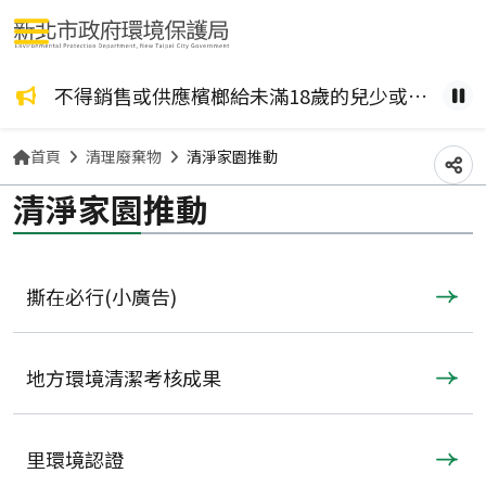
選單按鈕
咖啡檳榔、檳榔糖葫蘆？ 檳榔不管加了什麼風味，都是致癌物！請拒絕嚼食。
不得銷售或供應檳榔給未滿18歲的兒少或孕婦。
健康
暫
首頁
清理廢棄物
清淨家園推動
分
清淨家園推動
撕在必行(小廣告)
地方環境清潔考核成果
里環境認證