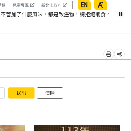
English
放大
導覽
兒童專區
新北市政府
榔不管加了什麼風味，都是致癌物！請拒絕嚼食。
不得銷
暫
列印
分享