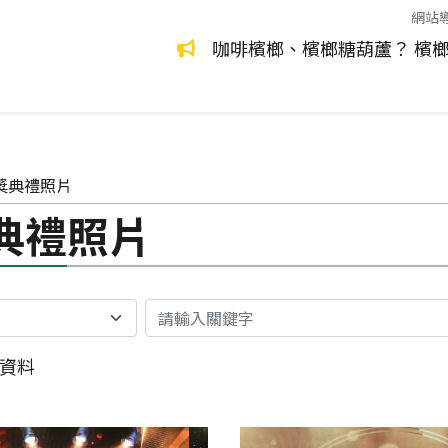
網站
環保永續生活
環境管理
咖啡檳榔、檳榔糖葫蘆？ 檳
獎典禮照片
典禮照片
關鍵字
資料