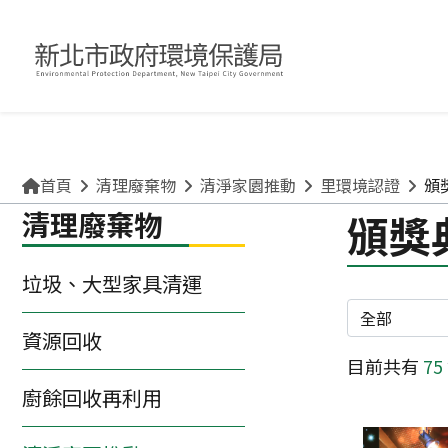
關於環保局
申請許可/補助
清理廢棄物
便民互動專區
首頁
清理廢棄物
清淨家園推動
里環境認證
頒
清理廢棄物
頒獎
垃圾、大型家具清運
分類
資源回收
目前共有
75
廚餘回收再利用