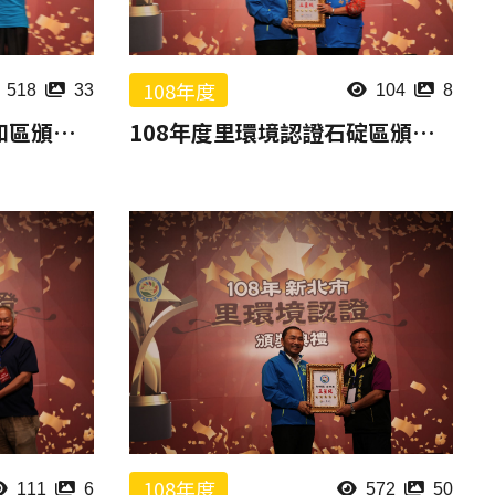
108年度
518
33
104
8
108年度里環境認證永和區頒獎報片
108年度里環境認證石碇區頒獎報片
108年度
111
6
572
50