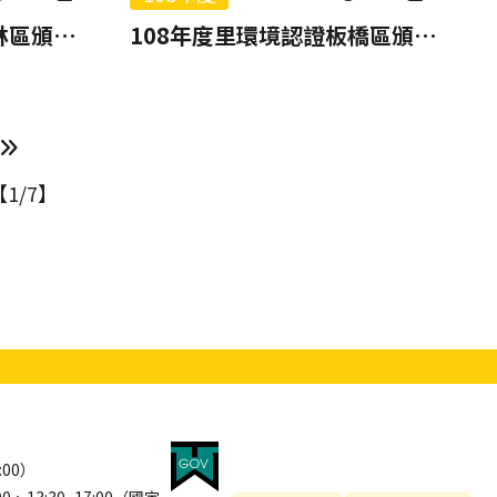
108年度里環境認證坪林區頒獎報片
108年度里環境認證板橋區頒獎報片
下一頁
最後一頁
1/7】
:00）