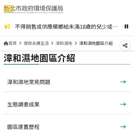
選單按鈕
咖啡檳榔、檳榔糖葫蘆？ 檳榔不管加了什麼風味，都是致癌物！請拒絕嚼食。
不得銷售或供應檳榔給未滿18歲的兒少或孕婦。
健康
暫
首頁
環保永續生活
漳和濕地
漳和濕地園區介紹
分
漳和濕地園區介紹
漳和濕地常見問題
生態調查成果
園區建置歷程