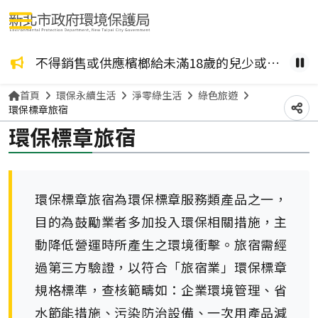
選單按鈕
咖啡檳榔、檳榔糖葫蘆？ 檳榔不管加了什麼風味，都是致癌物！請拒絕嚼食。
不得銷售或供應檳榔給未滿18歲的兒少或孕婦。
健康
暫
首頁
環保永續生活
淨零綠生活
綠色旅遊
環保標章旅宿
分
環保標章旅宿
環保標章旅宿為環保標章服務類產品之一，
目的為鼓勵業者多加投入環保相關措施，主
動降低營運時所產生之環境衝擊。旅宿需經
過第三方驗證，以符合「旅宿業」環保標章
規格標準，查核範疇如：企業環境管理、省
水節能措施、污染防治設備、一次用產品減