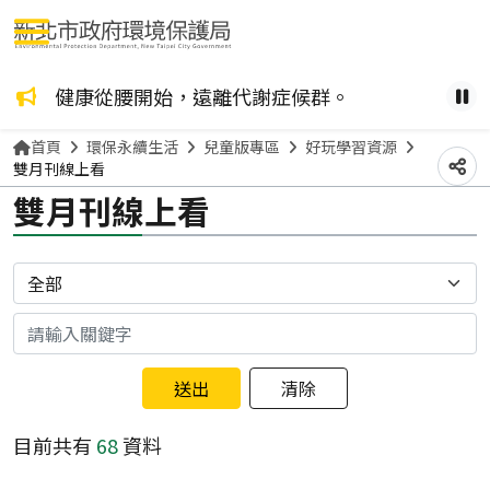
選單按鈕
不得銷售或供應檳榔給未滿18歲的兒少或孕婦。
健康從腰開始，遠離代謝症候群。
因應
暫
首頁
環保永續生活
兒童版專區
好玩學習資源
雙月刊線上看
分
雙月刊線上看
分類
關鍵字
目前共有
68
資料