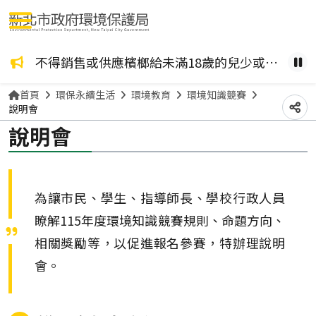
選單按鈕
咖啡檳榔、檳榔糖葫蘆？ 檳榔不管加了什麼風味，都是致癌物！請拒絕嚼食。
不得銷售或供應檳榔給未滿18歲的兒少或孕婦。
健康
暫
首頁
環保永續生活
環境教育
環境知識競賽
說明會
分
說明會
為讓市民、學生、指導師長、學校行政人員
瞭解115年度環境知識競賽規則、命題方向、
相關獎勵等，以促進報名參賽，特辦理說明
會。