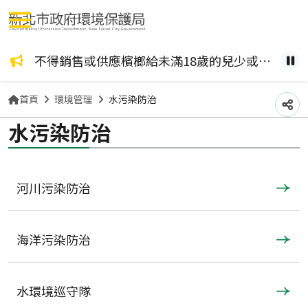
選單按鈕
咖啡檳榔、檳榔糖葫蘆？ 檳榔不管加了什麼風味，都是致癌物！請拒絕嚼食。
不得銷售或供應檳榔給未滿18歲的兒少或孕婦。
健康
暫
首頁
環境管理
水污染防治
分
水污染防治
河川污染防治
海洋污染防治
水環境巡守隊