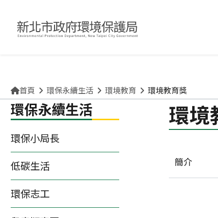
關於環保局
申請許可/補助
清理廢棄物
便民互動專區
咖啡檳榔、檳榔糖葫蘆？ 檳榔不管加了什麼風味，
首頁
環保永續生活
環境教育
環境教育獎
環保永續生活
環境
環保小局長
簡介
低碳生活
環保志工