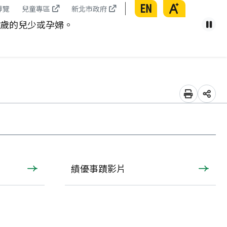
English
放大
導覽
兒童專區
新北市政府
8歲的兒少或孕婦。
健康從
暫
列印
分享
績優事蹟影片