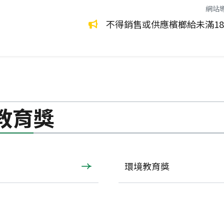
網站
環保永續生活
環境管理
都是致癌物！請拒絕嚼食。
不得銷售或供應檳榔給未滿1
教育獎
環境教育獎