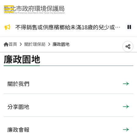
選單按鈕
咖啡檳榔、檳榔糖葫蘆？ 檳榔不管加了什麼風味，都是致癌物！請拒絕嚼食。
不得銷售或供應檳榔給未滿18歲的兒少或孕婦。
健康
暫
首頁
關於環保局
廉政園地
分
廉政園地
關於我們
分享園地
廉政會報