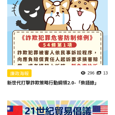
廉政海報
296
13
新世代打擊詐欺策略行動綱領2.0-「柴語錄」