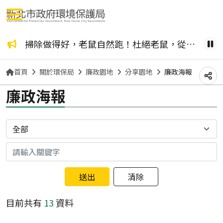
選單按鈕
掃除做得好，老鼠自然跑！杜絕老鼠，從居家清潔做起~
暫
首頁
關於環保局
廉政園地
分享園地
廉政海報
分
廉政海報
分類
關鍵字
目前共有
13
資料