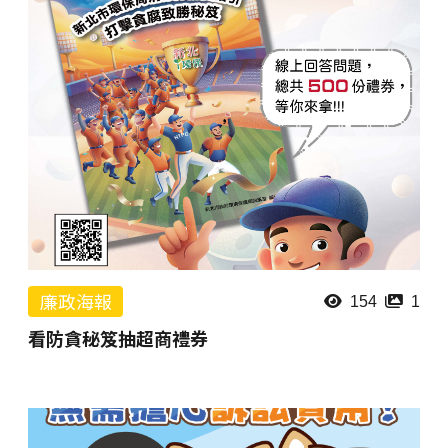
廉政海報
154
1
看防貪秘笈抽超商禮券