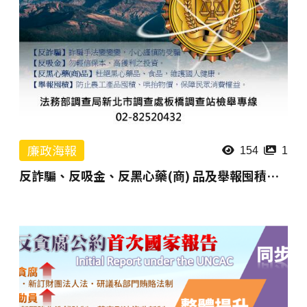
廉政海報
154
1
反詐騙、反吸金、反黑心藥(商) 品及舉報囤積等經濟犯罪防制宣導