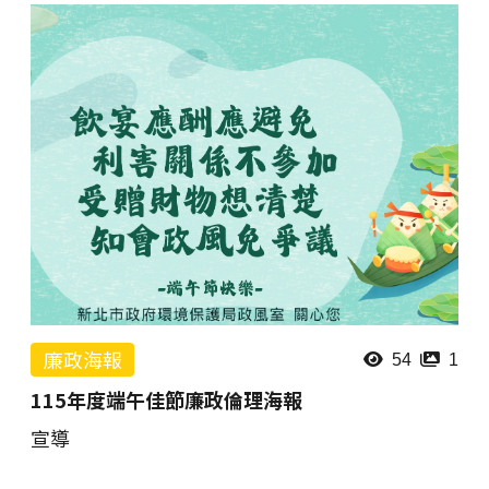
廉政海報
54
1
115年度端午佳節廉政倫理海報
宣導