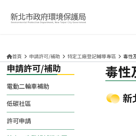
關於環保局
申請許可/補助
清理廢棄物
便民互動專區
咖啡檳榔、檳榔糖葫蘆？ 檳榔不管加了什麼風味，
首頁
申請許可/補助
特定工廠登記輔導專區
毒性
申請許可/補助
毒性
電動二輪車補助
新
低碳社區
許可申請