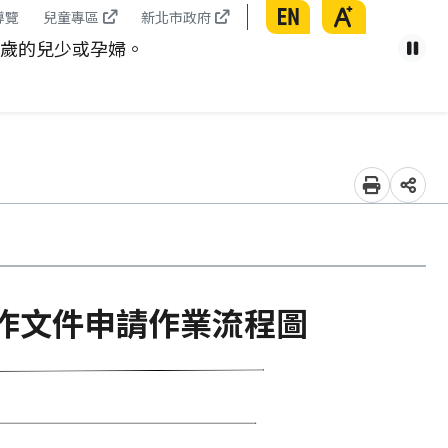
English
放大
導覽
兒童專區
新北市政府
8歲的兒少或孕婦。
健康從
暫
列印
分享
作文件申請作業流程圖