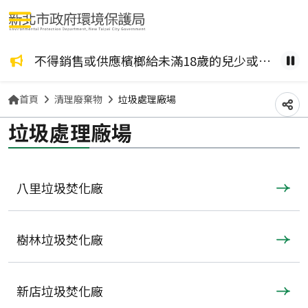
選單按鈕
咖啡檳榔、檳榔糖葫蘆？ 檳榔不管加了什麼風味，都是致癌物！請拒絕嚼食。
不得銷售或供應檳榔給未滿18歲的兒少或孕婦。
健康
暫
首頁
清理廢棄物
垃圾處理廠場
分
垃圾處理廠場
八里垃圾焚化廠
樹林垃圾焚化廠
新店垃圾焚化廠