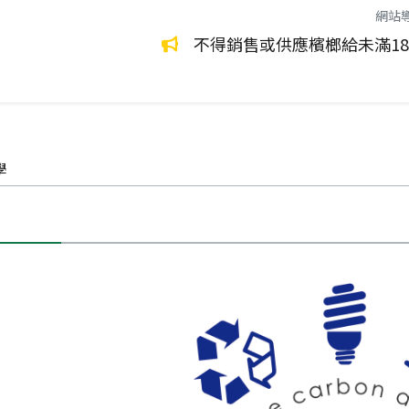
網站
環保永續生活
環境管理
滿18歲的兒少或孕婦。
健
學