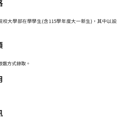
格
院校大學部在學學生(含115學年度大一新生)，其中
額
徵選方式錄取。
用
訊