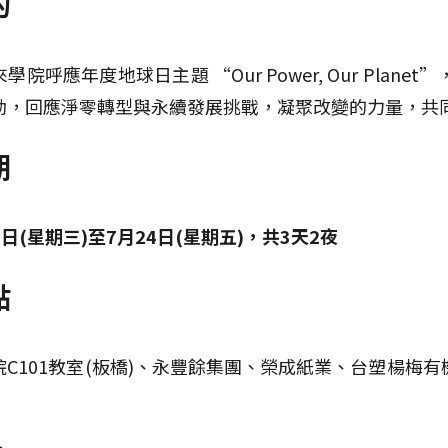
的
學院呼應年度地球日主題 “Our Power, Our Pl
動，回應淨零轉型與永續發展挑戰，凝聚改變的力量，共
期
2日(星期三)至7月24日(星期五)，共3天2夜
點
院C101教室(板橋)、永豐餘集團、榮成紙業、台塑楊梅