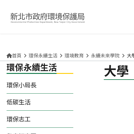
關於環保局
申請許可/補助
清理廢棄物
便民互動專區
味，都是致癌物！請拒絕嚼食。
不得銷售或供應檳榔給未
首頁
環保永續生活
環境教育
永續未來學院
大
環保永續生活
大學
環保小局長
低碳生活
環保志工