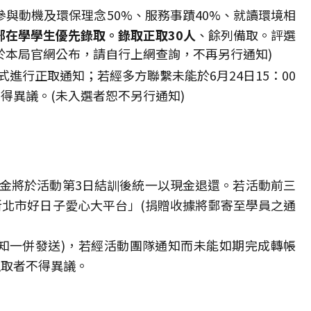
與動機及環保理念50%、服務事蹟40%、就讀環境相
在學學生優先錄取。錄取正取30人
、餘列備取。評選
於本局官網公布，請自行上網查詢，不再另行通知)
式進行正取通知；若經多方聯繫未能於6月24日15：00
得異議。(未入選者恕不另行通知)
證金將於活動第3日結訓後統一以現金退還。若活動前三
北市好日子愛心大平台」(捐贈收據將郵寄至學員之通
知一併發送)，若經活動團隊通知而未能如期完成轉帳
正取者不得異議。