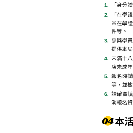
「身分證
「在學證
※在學證
件等。
參與學員
提供本局
未滿十八
店未成年
報名時
等，並檢
請確實填
消報名資
本
04