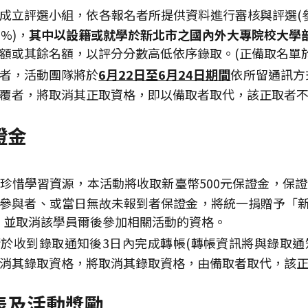
成立評選小組，依各報名者所提供資料進行審核與評選(參
%)，
其中以設籍或就學於新北市之國內外大專院校大學部
額或其餘名額，以評分分數高低依序錄取。(正備取名單
者，活動團隊將於
6月22日至6月24日期間
依所留通訊方
覆者，將取消其正取資格，即以備取者取代，該正取者不
證金
珍惜學習資源，本活動將收取新臺幣500元保證金，保
參與者、或當日無故未報到者保證金，將統一捐贈予「新
，並取消該學員爾後參加相關活動的資格。
於收到錄取通知後3日內完成轉帳(轉帳資訊將與錄取通
消其錄取資格，將取消其錄取資格，由備取者取代，該
表及活動獎勵