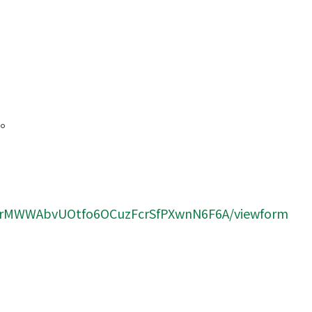
。
YR4rMWWAbvUOtfo6OCuzFcrSfPXwnN6F6A/viewform