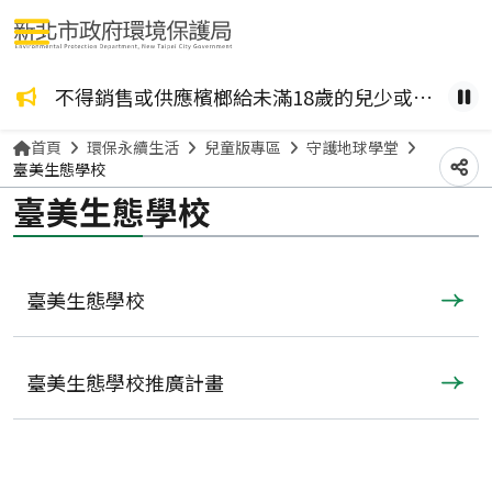
選單按鈕
咖啡檳榔、檳榔糖葫蘆？ 檳榔不管加了什麼風味，都是致癌物！請拒絕嚼食。
不得銷售或供應檳榔給未滿18歲的兒少或孕婦。
健康
暫
首頁
環保永續生活
兒童版專區
守護地球學堂
臺美生態學校
分
臺美生態學校
臺美生態學校
臺美生態學校推廣計畫