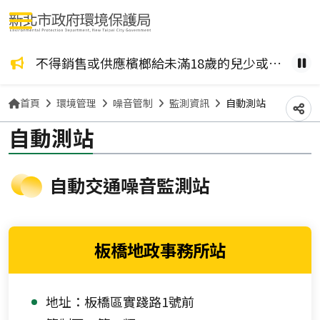
選單按鈕
咖啡檳榔、檳榔糖葫蘆？ 檳榔不管加了什麼風味，都是致癌物！請拒絕嚼食。
不得銷售或供應檳榔給未滿18歲的兒少或孕婦。
健康
暫
首頁
環境管理
噪音管制
監測資訊
自動測站
分
自動測站
自動交通噪音監測站
板橋地政事務所站
地址：板橋區實踐路1號前