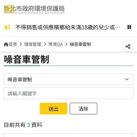
選單按鈕
咖啡檳榔、檳榔糖葫蘆？ 檳榔不管加了什麼風味，都是致癌物！請拒絕嚼食。
不得銷售或供應檳榔給未滿18歲的兒少或孕婦。
健康
暫
首頁
環境管理
常見QA
噪音車管制
分
噪音車管制
分類
關鍵字
目前共有
3
資料